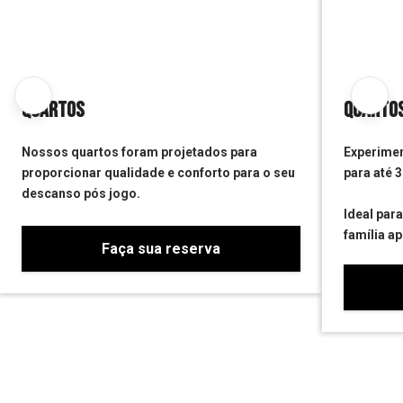
Quartos
Quartos
Nossos quartos foram projetados para
Experimen
proporcionar qualidade e conforto para o seu
para até 
descanso pós jogo.
Ideal par
família a
Faça sua reserva