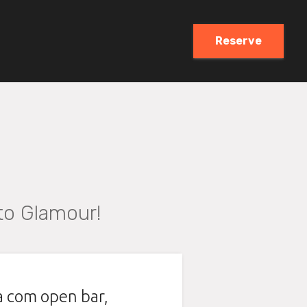
Reserve
ito Glamour!
a com open bar,